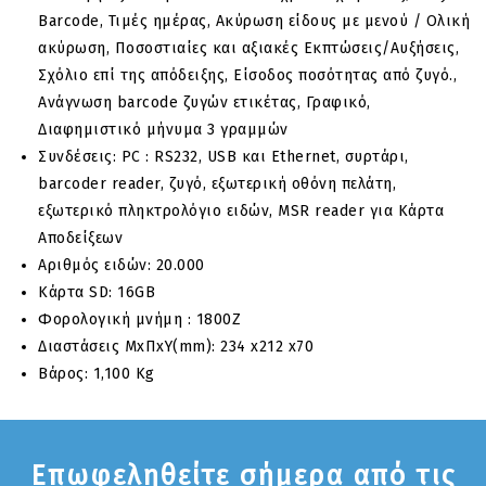
Barcode, Τιμές ημέρας, Ακύρωση είδους με μενού / Ολική
ακύρωση, Ποσοστιαίες και αξιακές Εκπτώσεις/Aυξήσεις,
Σχόλιο επί της απόδειξης, Είσοδος ποσότητας από ζυγό.,
Ανάγνωση barcode ζυγών ετικέτας, Γραφικό,
Διαφημιστικό μήνυμα 3 γραμμών
Συνδέσεις: PC : RS232, USB και Ethernet, συρτάρι,
barcoder reader, ζυγό, εξωτερική οθόνη πελάτη,
εξωτερικό πληκτρολόγιο ειδών, MSR reader για Κάρτα
Αποδείξεων
Αριθμός ειδών: 20.000
Κάρτα SD: 16GB
Φορολογική μνήμη : 1800Z
Διαστάσεις MxΠxY(mm): 234 x212 x70
Βάρος: 1,100 Kg
Επωφεληθείτε σήμερα από τις