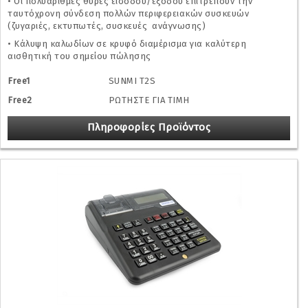
• Οι πολυάριθμες θύρες εισόδου/εξόδου επιτρέπουν την
ταυτόχρονη σύνδεση πολλών περιφερειακών συσκευών
(ζυγαριές, εκτυπωτές, συσκευές ανάγνωσης)
• Κάλυψη καλωδίων σε κρυφό διαμέρισμα για καλύτερη
αισθητική του σημείου πώλησης
Free1
SUNMI T2S
Free2
ΡΩΤΗΣΤΕ ΓΙΑ ΤΙΜΗ
Πληροφορίες Προϊόντος