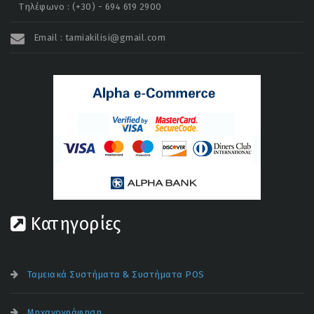
Τηλέφωνο : (+30) - 694 619 2900
Email : tamiakilisi@gmail.com
Κατηγορίες
Ταμειακά Συστήματα & Συστήματα POS
Μηχανογράφηση