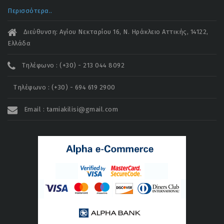
Περισσότερα..
Διεύθυνση: Αγίου Νεκταρίου 16, Ν. Ηράκλειο Αττικής, 14122,
Ελλάδα
Τηλέφωνο : (+30) - 213 044 8092
Τηλέφωνο : (+30) - 694 619 2900
Email : tamiakilisi@gmail.com