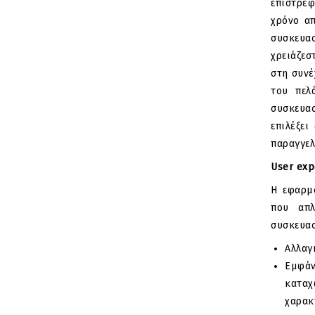
επιστρέφ
χρόνο α
συσκευ
χρειάζεσ
στη συνέ
του πελ
συσκευα
επιλέξε
παραγγελ
User exp
H εφαρμ
που απλ
συσκευα
Αλλαγ
Εμφάν
κατα
χαρα