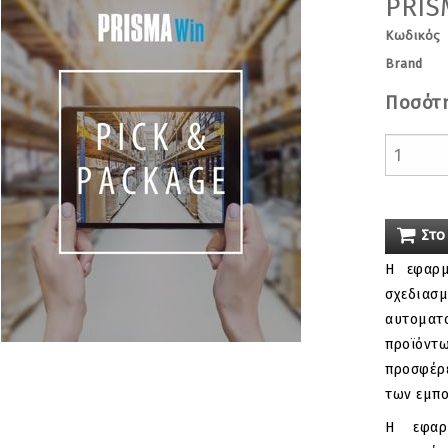
PRIS
Κωδικός
Brand
Ποσότ
Στο
Η εφαρ
σχεδιασ
αυτοματ
προϊόν
προσφέρ
των εμπο
Η εφαρ