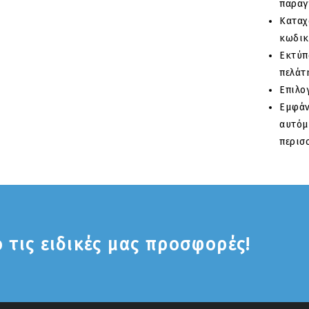
παραγ
Κατα
κωδικ
Εκτύπ
πελάτ
Επιλο
Εμφά
αυτόμ
περισ
 τις ειδικές μας προσφορές!