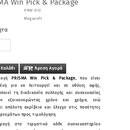
MA Win Pick & Package
PRW-013
Megasoft
ητα
 Καλάθι
Άμεση Αγορά
μογή
PRISMA Win Pick & Package,
που είναι
μένη για να λειτουργεί και σε οθόνες αφής,
οποιεί τη διαδικασία συλλογής και συσκευασίας
των εξοικονομώντας χρόνο και χρήμα, ενώ
ει απόλυτη ακρίβεια και έλεγχο στις ποσότητες
ρευμάτων προς τιμολόγηση.
μογή στο τερματικό κάθε συσκευαστηρίου