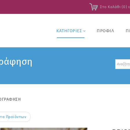
Στο Καλάθι (0) 
ΚΑΤΗΓΟΡΙΕΣ
ΠΡΟΦΙΛ
Π
ογράφηση
ΟΓΡΑΦΗΣΗ
τα Προϊόντων